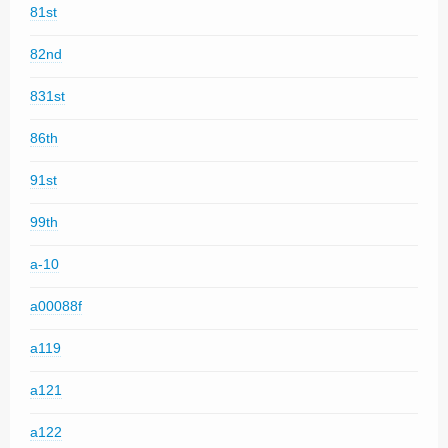
81st
82nd
831st
86th
91st
99th
a-10
a00088f
a119
a121
a122