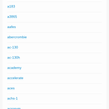
a183
a3865
aafes
abercrombie
ac-130
ac-130h
academy
accelerate
aces
achs-1
acronym