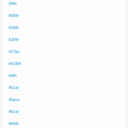
39th
405th
416th
420th
427pc
4415th
44th
451st
45pcs
461st
466th