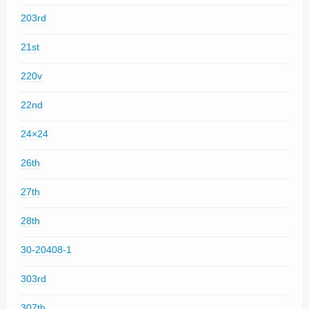
203rd
21st
220v
22nd
24×24
26th
27th
28th
30-20408-1
303rd
307th