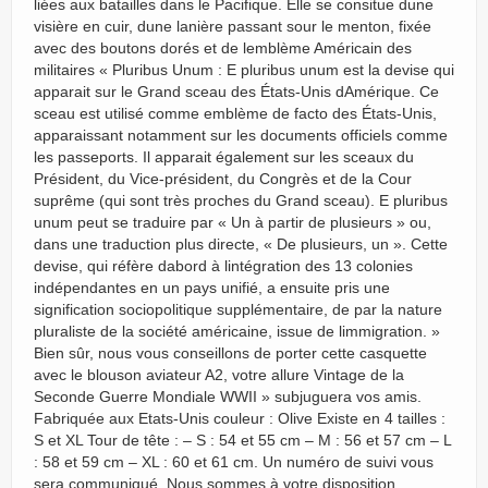
liées aux batailles dans le Pacifique. Elle se consitue dune
visière en cuir, dune lanière passant sour le menton, fixée
avec des boutons dorés et de lemblème Américain des
militaires « Pluribus Unum : E pluribus unum est la devise qui
apparait sur le Grand sceau des États-Unis dAmérique. Ce
sceau est utilisé comme emblème de facto des États-Unis,
apparaissant notamment sur les documents officiels comme
les passeports. Il apparait également sur les sceaux du
Président, du Vice-président, du Congrès et de la Cour
suprême (qui sont très proches du Grand sceau). E pluribus
unum peut se traduire par « Un à partir de plusieurs » ou,
dans une traduction plus directe, « De plusieurs, un ». Cette
devise, qui réfère dabord à lintégration des 13 colonies
indépendantes en un pays unifié, a ensuite pris une
signification sociopolitique supplémentaire, de par la nature
pluraliste de la société américaine, issue de limmigration. »
Bien sûr, nous vous conseillons de porter cette casquette
avec le blouson aviateur A2, votre allure Vintage de la
Seconde Guerre Mondiale WWII » subjuguera vos amis.
Fabriquée aux Etats-Unis couleur : Olive Existe en 4 tailles :
S et XL Tour de tête : – S : 54 et 55 cm – M : 56 et 57 cm – L
: 58 et 59 cm – XL : 60 et 61 cm. Un numéro de suivi vous
sera communiqué. Nous sommes à votre disposition,