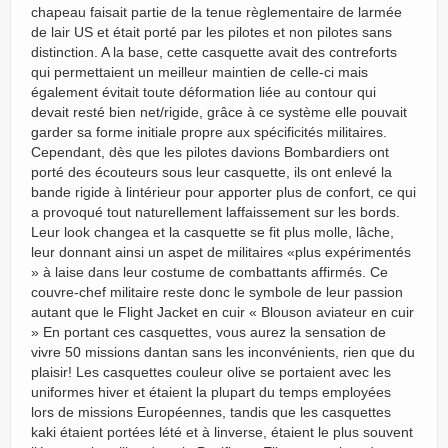
chapeau faisait partie de la tenue règlementaire de larmée
de lair US et était porté par les pilotes et non pilotes sans
distinction. A la base, cette casquette avait des contreforts
qui permettaient un meilleur maintien de celle-ci mais
également évitait toute déformation liée au contour qui
devait resté bien net/rigide, grâce à ce système elle pouvait
garder sa forme initiale propre aux spécificités militaires.
Cependant, dès que les pilotes davions Bombardiers ont
porté des écouteurs sous leur casquette, ils ont enlevé la
bande rigide à lintérieur pour apporter plus de confort, ce qui
a provoqué tout naturellement laffaissement sur les bords.
Leur look changea et la casquette se fit plus molle, lâche,
leur donnant ainsi un aspet de militaires «plus expérimentés
» à laise dans leur costume de combattants affirmés. Ce
couvre-chef militaire reste donc le symbole de leur passion
autant que le Flight Jacket en cuir « Blouson aviateur en cuir
» En portant ces casquettes, vous aurez la sensation de
vivre 50 missions dantan sans les inconvénients, rien que du
plaisir! Les casquettes couleur olive se portaient avec les
uniformes hiver et étaient la plupart du temps employées
lors de missions Européennes, tandis que les casquettes
kaki étaient portées lété et à linverse, étaient le plus souvent