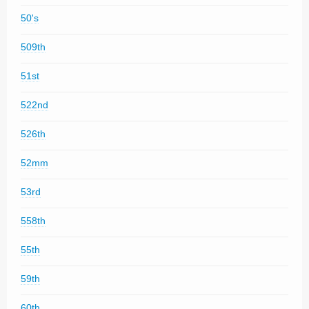
50's
509th
51st
522nd
526th
52mm
53rd
558th
55th
59th
60th