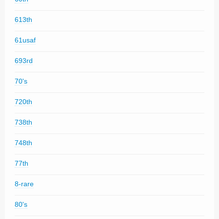
613th
61usaf
693rd
70's
720th
738th
748th
77th
8-rare
80's